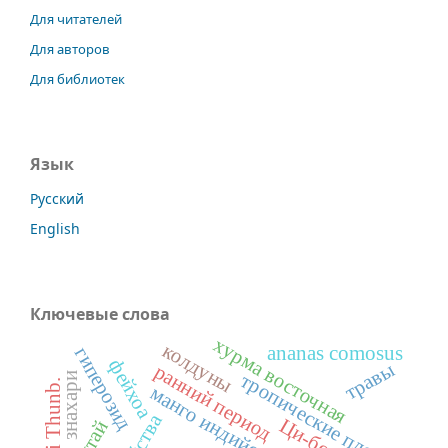
Для читателей
Для авторов
Для библиотек
Язык
Русский
English
Ключевые слова
хурма восточная
колдуны
ananas comosus
гиперозид
фейхоа
травы
ранний период
тропические плоды
знахари
манго индийское
Ци-бо
Китай